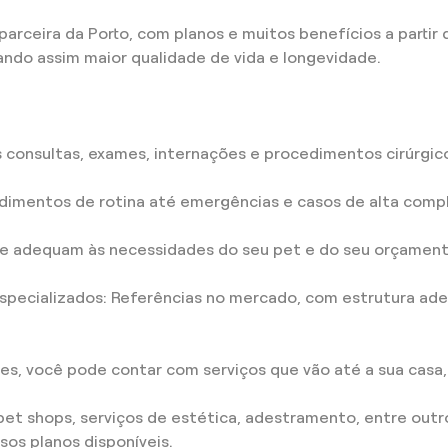
arceira da Porto, com planos e muitos benefícios a partir 
ndo assim maior qualidade de vida e longevidade.
s consultas, exames, internações e procedimentos cirúrgi
imentos de rotina até emergências e casos de alta comp
se adequam às necessidades do seu pet e do seu orçament
s especializados: Referências no mercado, com estrutura 
es, você pode contar com serviços que vão até a sua casa
t shops, serviços de estética, adestramento, entre outr
os planos disponíveis.